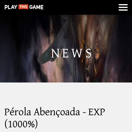
MISSÃO
SOBRE
CLASSES
CALABOUÇOS
DE
GUERRA
NEWS
Pérola Abençoada - EXP
(1000%)