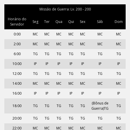
Missão de Guerra: Lv. 200 - 200
Horário do
Seg
Ter
Qua
Qui
Sex
Sáb
Dom
Servidor
0:00
MC
MC
MC
MC
MC
MC
MC
2:00
MC
MC
MC
MC
MC
MC
MC
6:00
TG
TG
TG
TG
TG
TG
TG
10:00
IP
IP
IP
IP
IP
IP
IP
12:00
TG
TG
TG
TG
TG
TG
TG
14:00
MC
MC
MC
MC
MC
MC
MC
16:00
IP
IP
IP
IP
IP
IP
IP
(Bônus de
18:00
TG
TG
TG
TG
TG
TG
Guerra)TG
20:00
TG
TG
TG
TG
TG
TG
TG
22:00
MC
MC
MC
MC
MC
MC
MC