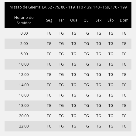
Missão de Guerra: Lv. 52 - 79, 80 - 119, 110 -139, 140 - 169, 170 - 199
Horário do
Seg
Ter
Qua
Qui
Sex
Sáb
Dom
Servidor
0:00
TG
TG
TG
TG
TG
TG
TG
2:00
TG
TG
TG
TG
TG
TG
TG
6:00
TG
TG
TG
TG
TG
TG
TG
10:00
TG
TG
TG
TG
TG
TG
TG
12:00
TG
TG
TG
TG
TG
TG
TG
14:00
TG
TG
TG
TG
TG
TG
TG
16:00
TG
TG
TG
TG
TG
TG
TG
18:00
TG
TG
TG
TG
TG
TG
TG
20:00
TG
TG
TG
TG
TG
TG
TG
22:00
TG
TG
TG
TG
TG
TG
TG