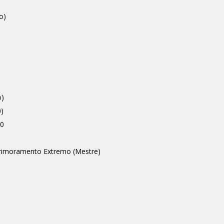
o)
o)
)
00
rimoramento Extremo (Mestre)