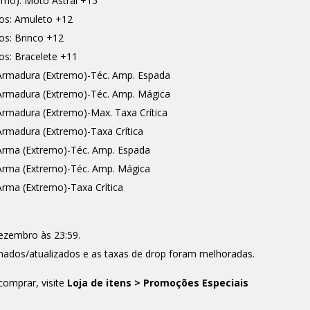
imo): Moto Astral +15
os: Amuleto +12
os: Brinco +12
s: Bracelete +11
rmadura (Extremo)-Téc. Amp. Espada
rmadura (Extremo)-Téc. Amp. Mágica
rmadura (Extremo)-Max. Taxa Crítica
rmadura (Extremo)-Taxa Crítica
rma (Extremo)-Téc. Amp. Espada
rma (Extremo)-Téc. Amp. Mágica
rma (Extremo)-Taxa Crítica
dezembro às 23:59.
onados/atualizados e as taxas de drop foram melhoradas.
comprar, visite
Loja de itens > Promoções Especiais